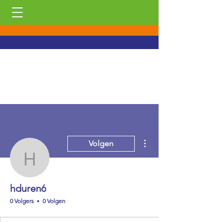
Meer acties
Volgen
hduren6
hduren6
0 Volgers
0 Volgen