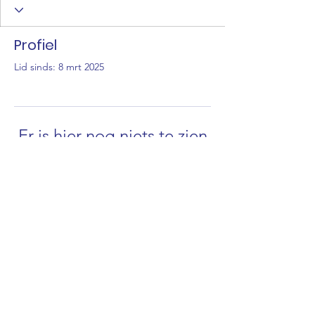
Profiel
Lid sinds: 8 mrt 2025
Er is hier nog niets te zien
Zodra dit lid informatie over zichzelf
toevoegt, zie je dat hier.
@2023 Out of Area Foundation