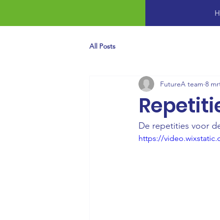
H
All Posts
FutureA team
8 mr
Repetit
De repetities voor d
https://video.wixstat