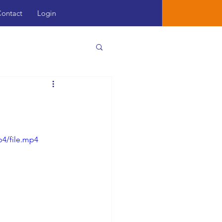
ontact
Login
p4/file.mp4