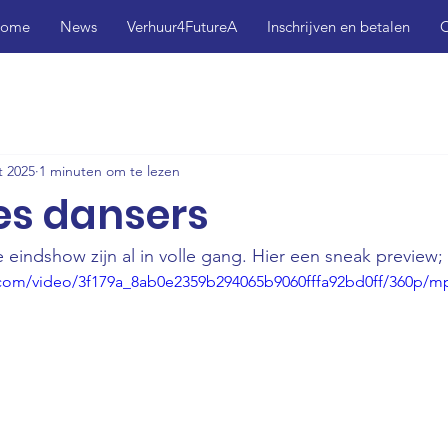
ome
News
Verhuur4FutureA
Inschrijven en betalen
C
t 2025
1 minuten om te lezen
ies dansers
e eindshow zijn al in volle gang. Hier een sneak preview;
ic.com/video/3f179a_8ab0e2359b294065b9060fffa92bd0ff/360p/m