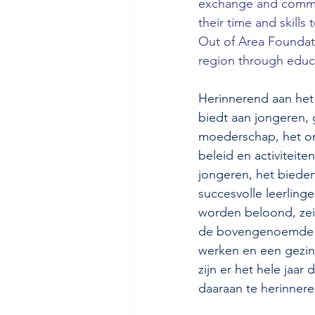
exchange and commun
their time and skills 
Out of Area Foundatio
region through educat
Herinnerend aan het 
biedt aan jongeren,
moederschap, het on
beleid en activiteit
jongeren, het bieden
succesvolle leerling
worden beloond, zei
de bovengenoemde st
werken en een gezin 
zijn er het hele jaa
daaraan te herinnere