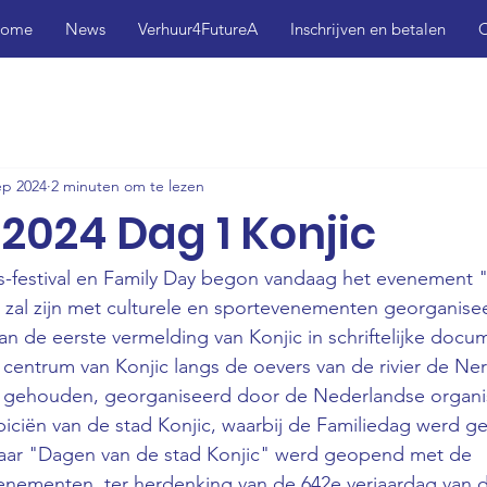
ome
News
Verhuur4FutureA
Inschrijven en betalen
C
ep 2024
2 minuten om te lezen
2024 Dag 1 Konjic
s-festival en Family Day begon vandaag het evenement 
l zal zijn met culturele en sportevenementen georganisee
an de eerste vermelding van Konjic in schriftelijke docu
centrum van Konjic langs de oevers van de rivier de Ner
al gehouden, georganiseerd door de Nederlandse organis
iciën van de stad Konjic, waarbij de Familiedag werd ge
 jaar "Dagen van de stad Konjic" werd geopend met de 
menten, ter herdenking van de 642e verjaardag van d