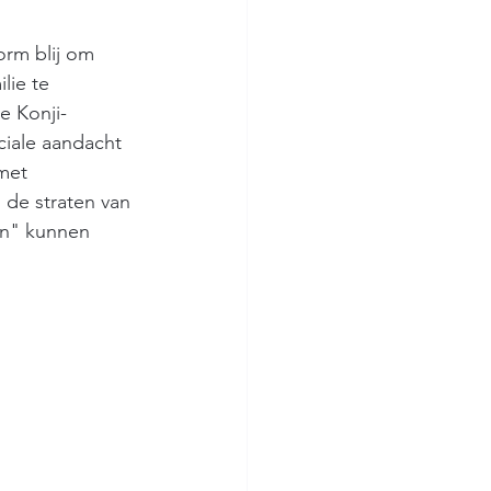
orm blij om 
lie te 
e Konji-
ciale aandacht 
met 
 de straten van 
n" kunnen 