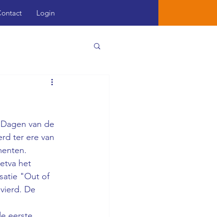
ontact
Login
"Dagen van de 
rd ter ere van 
menten.
etva het 
atie "Out of 
vierd. De 
e eerste 