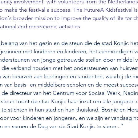
ity involvement, with volunteers from the Netherlands 
to make the festival a success. The FutureA Kidsfestival is
n's broader mission to improve the quality of life for ch
ional and recreational activities.
belang van het gezin en de steun die de stad Konjic het
 gezinnen met kinderen en kinderen, het aanmoedigen v
dersteunen van jonge getrouwde stellen door middel v
en die verband houden met het ondersteunen van huisves
 van beurzen aan leerlingen en studenten, waarbij de m
en van basis- en middelbare scholen en de meest succes
 de directeur van het Centrum voor Sociaal Werk, Nadi
eun toont de stad Konjic haar inzet om alle jongeren 
te stichten in hun stad en hun thuisland, Bosnië en He
r door voor kinderen en jongeren, en we zijn er vandaag 
n en samen de Dag van de Stad Konjic te vieren. "