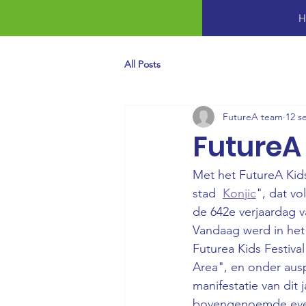
H
All Posts
FutureA team
12 s
FutureA 
Met het FutureA Kid
stad 
Konjic
", dat vo
de 642e verjaardag v
Vandaag werd in het 
Futurea Kids Festiv
Area", en onder ausp
manifestatie van dit
bovengenoemde evene