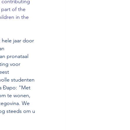
contributing 
 part of the 
ildren in the 
 hele jaar door 
an 
an pronataal 
ting voor 
eest 
volle studenten 
ra Đapo: "Met 
om te wonen, 
rzegovina. We 
nog steeds om u 