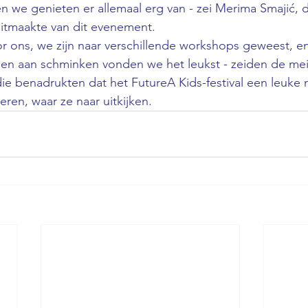
n we genieten er allemaal erg van - zei Merima Smajić,
uitmaakte van dit evenement.
or ons, we zijn naar verschillende workshops geweest, 
n aan schminken vonden we het leukst - zeiden de meis
die benadrukten dat het FutureA Kids-festival een leuke 
ieren, waar ze naar uitkijken.