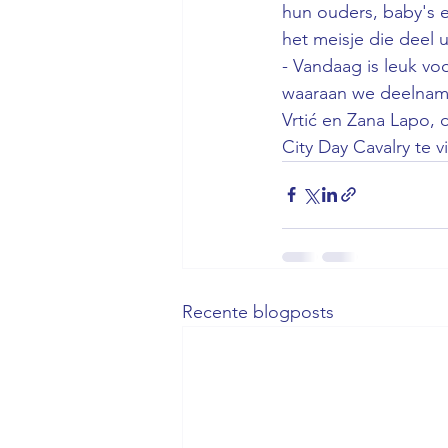
hun ouders, baby's e
het meisje die deel 
- Vandaag is leuk vo
waaraan we deelname
Vrtić en Zana Lapo, 
City Day Cavalry te v
Recente blogposts